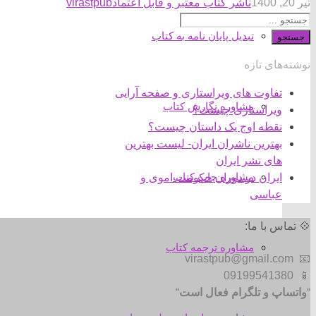
تیر 20, 1400
ناشر کتاب معتبر و قابل اعتماد
virastpub
تبدیل پایان نامه به کتاب
جستجو
نوشته‌های تازه
تفاوت های ویراستاری و صفحه آرایی
مشاوره نگارش کتاب
ویراستاری چیست؟
نقطه اوج یک داستان چیست؟
بهترین ناشران ایران- لیست بهترین
های نشر ایران
مشاوره چاپ کتاب
ایران در دوران حکومت اموی و
عباسی
💠 تماس با ما:
مشاوره ترجمه کتاب
📧 virastpub@gmail.com
📱 09199541380
“
واتساپ و تلگرام فعال است
“