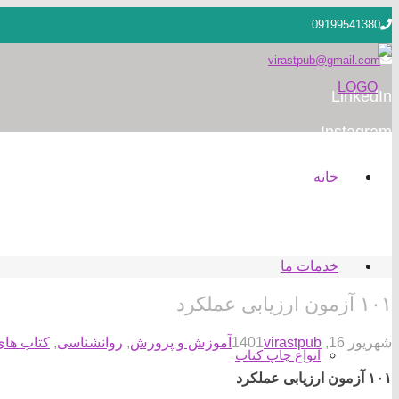
09199541380
virastpub@gmail.com
LinkedIn
Instagram
خانه
خدمات ما
۱۰۱ آزمون ارزیابی عملکرد
شهریور 16, 1401
virastpub
آموزش و پرورش
,
روانشناسی
,
کتاب های
انواع چاپ کتاب
۱۰۱ آزمون ارزیابی عملکرد