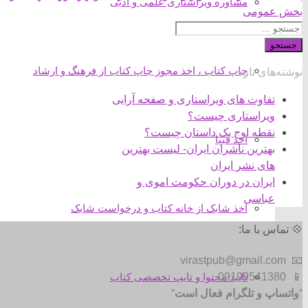
مشاوره ویراستاری علمی و ادبی
بخش عمومی
جستجو
چاپ کتاب ، اخذ مجوز چاپ کتاب از فرهنگ و ارشاد
نوشته‌های تازه
تفاوت های ویراستاری و صفحه آرایی
ویراستاری چیست؟
نقطه اوج یک داستان چیست؟
اخذ فیپا
بهترین ناشران ایران- لیست بهترین
های نشر ایران
ایران در دوران حکومت اموی و
عباسی
اخذ شابک از خانه کتاب و درخواست شابک
💠 تماس با ما:
📧 virastpub@gmail.com
تایید محتوا و تایپ تخصصی کتاب
📱 09199541380
“
واتساپ و تلگرام فعال است
“