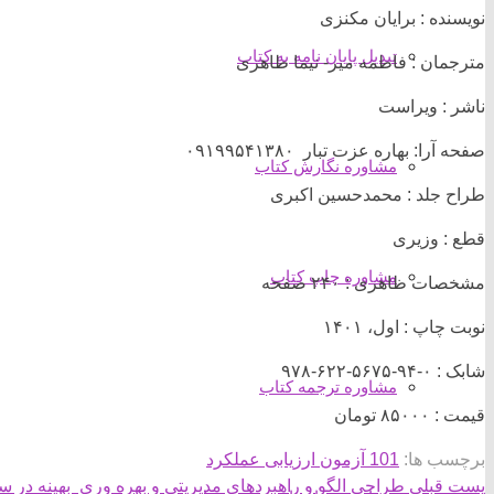
نویسنده : برایان مکنزی
تبدیل پایان نامه به کتاب
مترجمان : فاطمه میر- نیما طاهری
ناشر : ویراست
صفحه آرا: بهاره عزت تبار ۰۹۱۹۹۵۴۱۳۸۰
مشاوره نگارش کتاب
طراح جلد : محمدحسین اکبری
قطع : وزیری
مشاوره چاپ کتاب
مشخصات ظاهری : ۲۴۰ صفحه
نوبت چاپ : اول، ۱۴۰۱
شابک : ۰-۹۴-۵۶۷۵-۶۲۲-۹۷۸
مشاوره ترجمه کتاب
قیمت : ۸۵۰۰۰ تومان
برچسب ها:
101 آزمون ارزیابی عملکرد
پست قبلی
طراحی الگو و راهبردهای مدیریتی و بهره وری بهینه در س