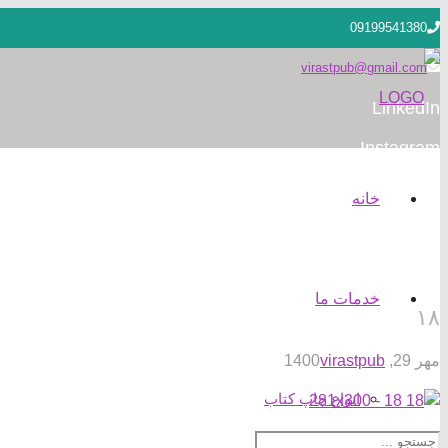
09199541380
virastpub@gmail.com
LinkedIn
Instagram
خانه
خدمات ما
۱۸
مهر 29, 1400
virastpub
انواع چاپ کتاب