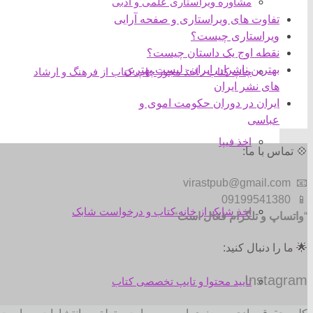
مشاوره ویراستاری علمی و ادبی
تفاوت های ویراستاری و صفحه آرایی
ویراستاری چیست؟
نقطه اوج یک داستان چیست؟
بهترین ناشران ایران- لیست بهترین
چاپ کتاب ، اخذ مجوز چاپ کتاب از فرهنگ و ارشاد
های نشر ایران
ایران در دوران حکومت اموی و
عباسی
اخذ فیپا
💠 تماس با ما:
📧 virastpub@gmail.com
📱 09199541380
اخذ شابک از خانه کتاب و درخواست شابک
“
واتساپ و تلگرام فعال است
“
🌟 ما را دنبال کنید:
Instagram
تایید محتوا و تایپ تخصصی کتاب