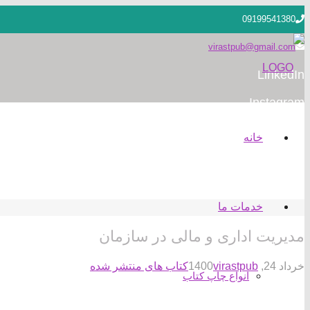
09199541380
virastpub@gmail.com
LinkedIn
Instagram
خانه
خدمات ما
مدیریت اداری و مالی در سازمان
خرداد 24, 1400
virastpub
کتاب های منتشر شده
انواع چاپ کتاب