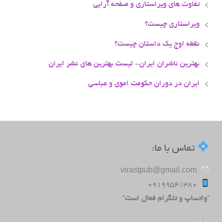
تفاوت های ویراستاری و صفحه آرایی
ویراستاری چیست؟
نقطه اوج یک داستان چیست؟
بهترین ناشران ایران- لیست بهترین های نشر ایران
ایران در دوران حکومت اموی و عباسی
تماس با ما:
virastpub@gmail.com
09199541380
“
واتساپ و تلگرام فعال است
“