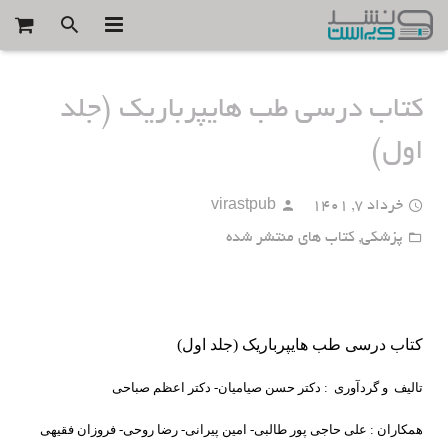
خانه
کتاب درسی طب هایپرباریک (جلد
خدمات ما
اول)
صفحه آرایی کتاب
خرداد 7, 1401
virastpub
ارسال اثر
پزشکی
,
کتاب های منتشر شده
مراحل چاپ کتاب
نشر خارجی
کتاب درسی طب هایپرباریک (جلد اول)
کتاب های منتشر شده
تالیف
و گردآوری
: دکتر حسن صیامیان- دکتر اعظم صباحی
فروشگاه
همکاران : علی حاجی پور طالبی- امین پیرانی- رضا روحی- فروزان فقیهی
درباره ما