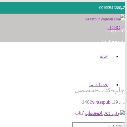
09199541380
virastpub@gmail.com
LinkedIn
Instagram
خانه
خدمات ما
چاپ-کتاب-تخصصی
دی 19, 1402
virastpub
انواع چاپ کتاب