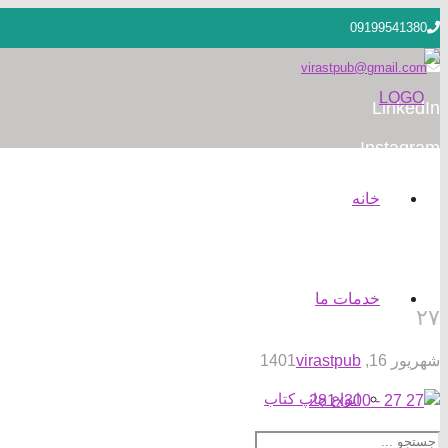
09199541380
virastpub@gmail.com
LinkedIn
Instagram
خانه
خدمات ما
۲۷
شهریور 16, 1401
virastpub
انواع چاپ کتاب